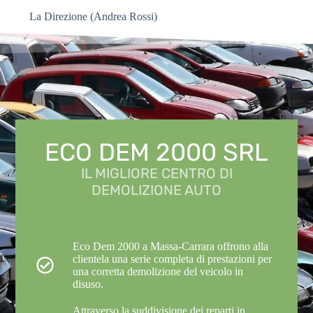
La Direzione (Andrea Rossi)
ECO DEM 2000 SRL
IL MIGLIORE CENTRO DI
DEMOLIZIONE AUTO
Eco Dem 2000 a Massa-Carrara offrono alla
clientela una serie completa di prestazioni per
una corretta demolizione del veicolo in
disuso.
Attraverso la suddivisione dei reparti in