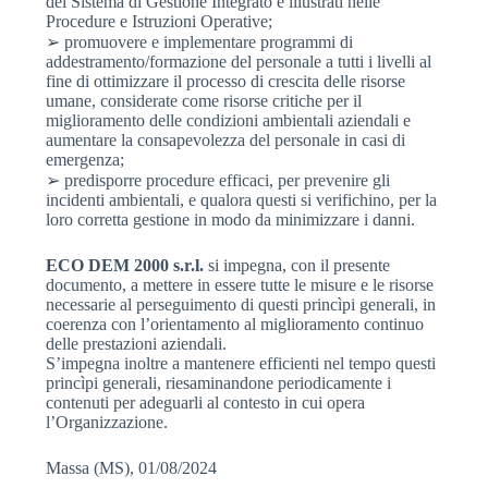
del Sistema di Gestione Integrato e illustrati nelle
Procedure e Istruzioni Operative;
➢ promuovere e implementare programmi di
addestramento/formazione del personale a tutti i livelli al
fine di ottimizzare il processo di crescita delle risorse
umane, considerate come risorse critiche per il
miglioramento delle condizioni ambientali aziendali e
aumentare la consapevolezza del personale in casi di
emergenza;
➢ predisporre procedure efficaci, per prevenire gli
incidenti ambientali, e qualora questi si verifichino, per la
loro corretta gestione in modo da minimizzare i danni.
ECO DEM 2000 s.r.l.
si impegna, con il presente
documento, a mettere in essere tutte le misure e le risorse
necessarie al perseguimento di questi princìpi generali, in
coerenza con l’orientamento al miglioramento continuo
delle prestazioni aziendali.
S’impegna inoltre a mantenere efficienti nel tempo questi
princìpi generali, riesaminandone periodicamente i
contenuti per adeguarli al contesto in cui opera
l’Organizzazione.
Massa (MS), 01/08/2024