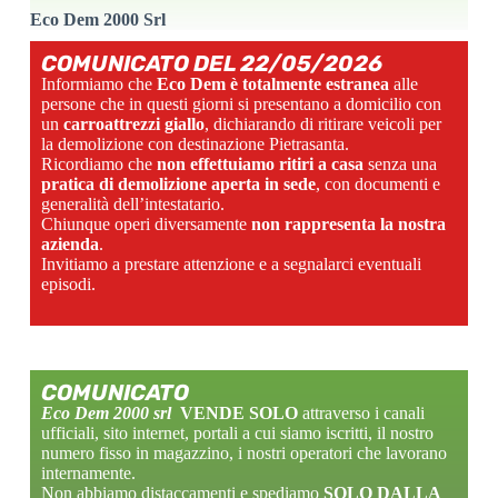
Eco Dem 2000 Srl
COMUNICATO DEL 22/05/2026
Informiamo che
Eco Dem è totalmente estranea
alle
persone che in questi giorni si presentano a domicilio con
un
carroattrezzi giallo
, dichiarando di ritirare veicoli per
la demolizione con destinazione Pietrasanta.
Ricordiamo che
non effettuiamo ritiri a casa
senza una
pratica di demolizione aperta in sede
, con documenti e
generalità dell’intestatario.
Chiunque operi diversamente
non rappresenta la nostra
azienda
.
Invitiamo a prestare attenzione e a segnalarci eventuali
episodi.
COMUNICATO
Eco Dem 2000 srl
VENDE SOLO
attraverso i canali
ufficiali, sito internet, portali a cui siamo iscritti, il nostro
numero fisso in magazzino, i nostri operatori che lavorano
internamente.
Non abbiamo distaccamenti e spediamo
SOLO DALLA